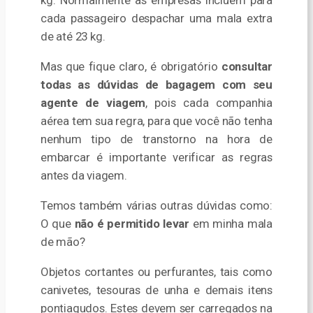
kg. Normalmente as empresas incluem para
cada passageiro despachar uma mala extra
de até 23 kg.
Mas que fique claro, é obrigatório
consultar
todas as dú
vidas de bagagem com seu
agente de viagem
, pois cada companhia
aérea tem sua regra, para que você não tenha
nenhum tipo de transtorno na hora de
embarcar é importante verificar as regras
antes da viagem.
Temos também várias outras dúvidas como:
O que
n
ão
é permitido levar
em minha mala
de mão?
Objetos cortantes ou perfurantes, tais como
canivetes, tesouras de unha e demais itens
pontiagudos. Estes devem ser carregados na