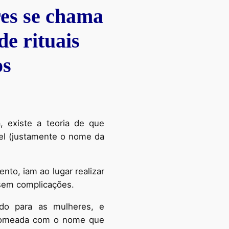
res se chama
e rituais
os
, existe a teoria de que
el (justamente o nome da
nto, iam ao lugar realizar
o sem complicações.
do para as mulheres, e
i nomeada com o nome que