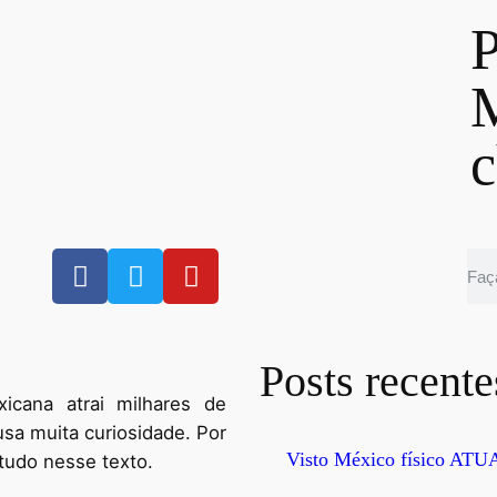
P
M
c
Posts recente
icana atrai milhares de
usa muita curiosidade. Por
Visto México físico ATU
 tudo nesse texto.