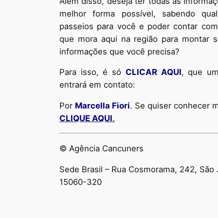
Além disso, deseja ter todas as informa
melhor forma possível, sabendo qua
passeios para você
e poder contar com 
que mora aqui na região para montar se
informações que você precisa?
Para isso, é só
CLICAR AQUI
, que um
entrará em contato:
Por
Marcella Fiori
.
Se quiser conhecer m
CLIQUE AQUI
.
© Agência Cancuners
Sede Brasil – Rua Cosmorama, 242, São J
15060-320