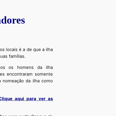
adores
os locais é a de que a ilha
uas famílias.
dos os homens da ilha
les encontraram somente
na nomeação da ilha como
lique aqui para ver as