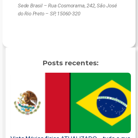
Sede Brasil – Rua Cosmorama, 242, São José
do Rio Preto – SP, 15060-320
Posts recentes: