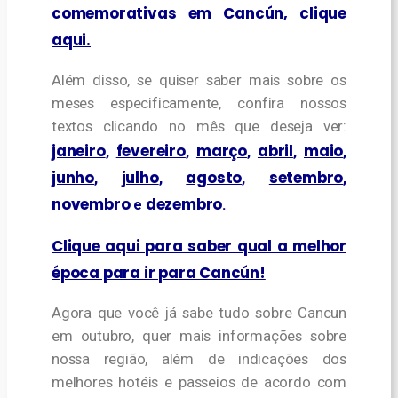
comemorativas em Cancún, clique
aqui.
Além disso, se quiser saber mais sobre os
meses especificamente, confira nossos
textos clicando no mês que deseja ver:
janeiro
fevereiro
março
abril
maio
,
,
,
,
,
junho
julho
agosto
setembro
,
,
,
,
novembro
dezembro
e
.
Clique aqui para saber qual a melhor
época para ir para Cancún!
Agora que você já sabe tudo sobre Cancun
em outubro, quer mais informações sobre
nossa região, além de indicações dos
melhores hotéis e passeios de acordo com