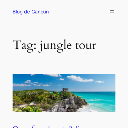
Pular
Blog de Cancun
para
o
conteúdo
Tag:
jungle tour