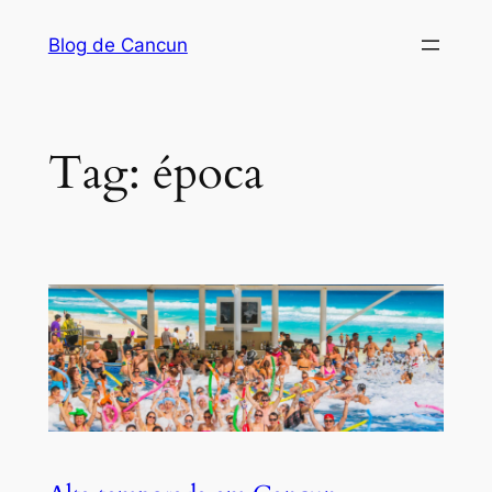
Pular
Blog de Cancun
para
o
conteúdo
Tag:
época